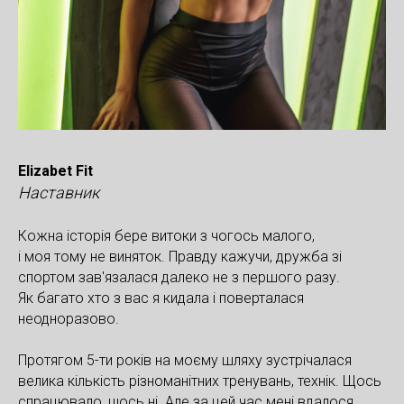
Elizabet Fit
Наставник
Кожна історія бере витоки з чогось малого,
і моя тому не виняток. Правду кажучи, дружба зі
спортом зав'язалася далеко не з першого разу.
Як багато хто з вас я кидала і поверталася
неодноразово.
Протягом 5-ти років на моєму шляху зустрічалася
велика кількість різноманітних тренувань, технік. Щось
спрацювало, щось ні. Але за цей час мені вдалося