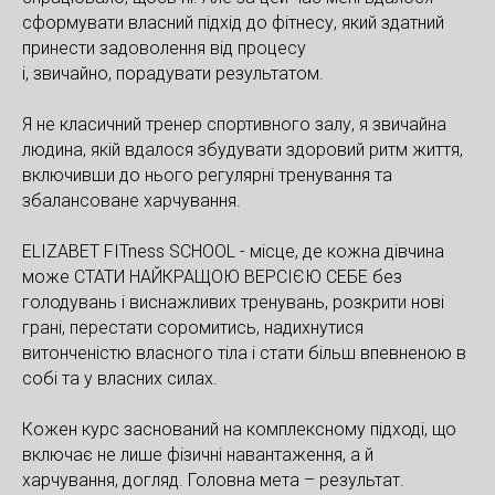
сформувати власний підхід до фітнесу, який здатний
принести задоволення від процесу
і, звичайно, порадувати результатом.
Я не класичний тренер спортивного залу, я звичайна
людина, якій вдалося збудувати здоровий ритм життя,
включивши до нього регулярні тренування та
збалансоване харчування.
ELIZABET FITness SCHOOL - місце, де кожна дівчина
може СТАТИ НАЙКРАЩОЮ ВЕРСІЄЮ СЕБЕ без
голодувань і виснажливих тренувань, розкрити нові
грані, перестати соромитись, надихнутися
витонченістю власного тіла і стати більш впевненою в
собі та у власних силах.
Кожен курс заснований на комплексному підході, що
включає не лише фізичні навантаження, а й
харчування, догляд. Головна мета – результат.