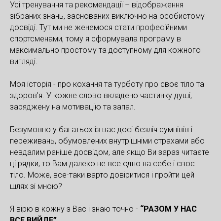
Усі тренування та рекомендації – відображення
зібраних знань, заснованих виключно на особистому
досвіді. Тут ми не женемося стати професійними
спортсменами, тому я сформувала програму в
максимально простому та доступному для кожного
вигляді.
Моя історія - про кохання та турботу про своє тіло та
здоров'я. У кожне слово вкладено частинку душі,
заряджену на мотивацію та запал.
Безумовно у багатьох із вас досі безліч сумнівів і
переживань, обумовлених внутрішніми страхами або
невдалим раніше досвідом, але якщо Ви зараз читаєте
ці рядки, то Вам далеко не все одно на себе і своє
тіло. Може, все-таки варто довіритися і пройти цей
шлях зі мною?
Я вірю в кожну з Вас і знаю точно -
“РАЗОМ У НАС
ВСЕ ВИЙДЕ”